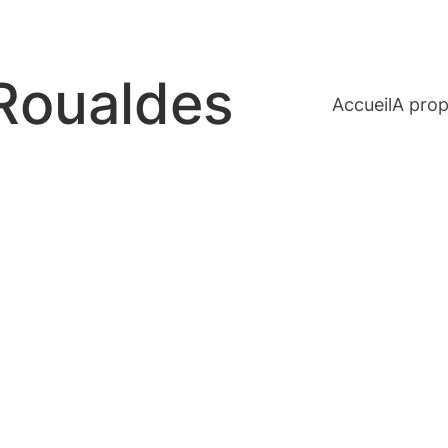
 Roualdes
Accueil
A pro