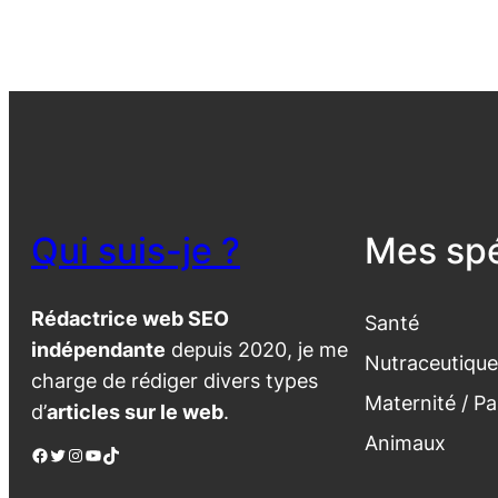
Qui suis-je ?
Mes spé
Rédactrice web SEO
Santé
indépendante
depuis 2020, je me
Nutraceutique
charge de rédiger divers types
Maternité / Pa
d’
articles sur le web
.
Animaux
Facebook
Twitter
Instagram
YouTube
TikTok