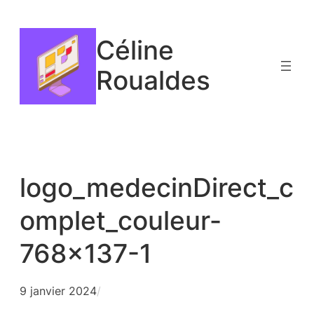
Aller
au
Céline
contenu
Roualdes
logo_medecinDirect_c
omplet_couleur-
768×137-1
9 janvier 2024
/