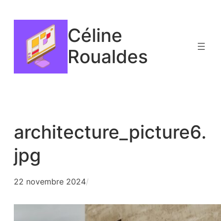
Aller
au
Céline
contenu
Roualdes
architecture_picture6.
jpg
22 novembre 2024
/