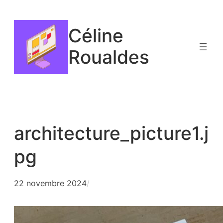
Aller
au
Céline
contenu
Roualdes
architecture_picture1.j
pg
22 novembre 2024
/